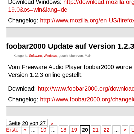
Download Windows:
http://download.mozilla.or
19.0&os=win&lang=de
Changelog:
http://www.mozilla.org/en-US/firefo
foobar2000 Update auf Version 1.2.
Kategorie:
Software
,
Windows
, geschrieben von: Maik
Vom Freeware Audio Player foobar2000 wurde 
Version 1.2.3 online gestellt.
Download:
http://www.foobar2000.org/downloa
Changelog:
http://www.foobar2000.org/changel
Seite 20 von 27
«
Erste
«
...
10
...
18
19
20
21
22
...
»
L