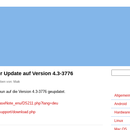
 Update auf Version 4.3-3776
eben von: Maik
Kategori
un auf die Version 4.3-3776 geupdatet.
Allgemei
leaseNote_enu/DS211.php?lang=deu
Android
support/download.php
Hardware
Linux
Mac OS