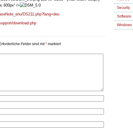
, 600px“ />
Security
leaseNote_enu/DS211.php?lang=deu
Software
support/download.php
Windows
Erforderliche Felder sind mit
*
markiert