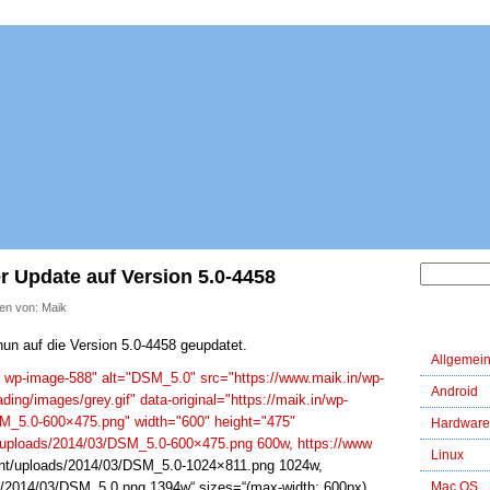
 Update auf Version 5.0-4458
ben von: Maik
Kategori
un auf die Version 5.0-4458 geupdatet.
Allgemei
m wp-image-588" alt="DSM_5.0" src="https://www.maik.in/wp-
Android
ding/images/grey.gif" data-original="https://maik.in/wp-
M_5.0-600×475.png" width="600" height="475"
Hardware
t/uploads/2014/03/DSM_5.0-600×475.png 600w, https://www
Linux
ent/uploads/2014/03/DSM_5.0-1024×811.png 1024w,
s/2014/03/DSM_5.0.png 1394w“ sizes=“(max-width: 600px)
Mac OS