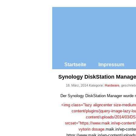
Startseite
Impressum
Synology DiskStation Manager
18. März, 2014 Kategorie:
Hardware
, geschrie
Der Synology DiskStation Manager wurde n
<img class="lazy aligncenter size-mediu
content/plugins/jquery-image-lazy-loa
content/uploads/2014/03/DS
srcset="https://www.maik.in/wp-conten
vytorin dosage
.maik.in/wp-cont
https://www.maik.in/wp-content/upload